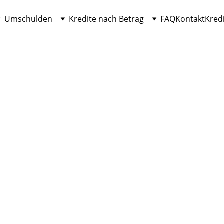
Umschulden
Kredite nach Betrag
FAQ
Kontakt
Kred
KREDIT
Ana Gonzalez
4/16/2026
4 min read