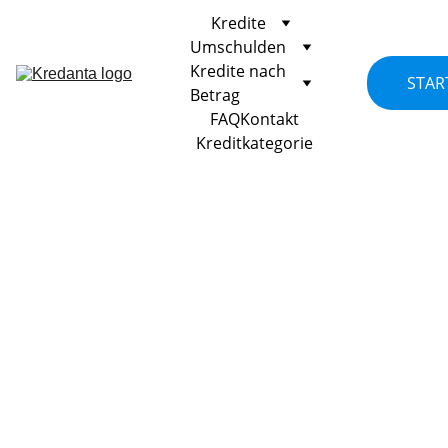
Kredite
Umschulden
Kredite nach 
STAR
Betrag
FAQ
Kontakt
Kreditkategorie